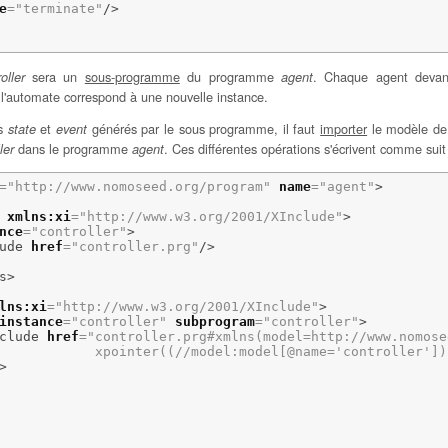
e
=
"terminate"
/>
sera un
sous-programme
du programme
. Chaque agent devant
oller
agent
 l'automate correspond à une nouvelle instance.
es
et
générés par le sous programme, il faut
importer
le modèle d
state
event
dans le programme
. Ces différentes opérations s'écrivent comme suit
ler
agent
=
"http://www.nomoseed.org/program"
name
=
"agent"
>
xmlns:xi
=
"http://www.w3.org/2001/XInclude"
>
nce
=
"controller"
>
ude
href
=
"controller.prg"
/>
s
>
lns:xi
=
"http://www.w3.org/2001/XInclude"
>
instance
=
"controller"
subprogram
=
"controller"
>
clude
href
=
"controller.prg#xmlns(model=http://www.nomose
            xpointer((//model:model[@name='controller'])
>