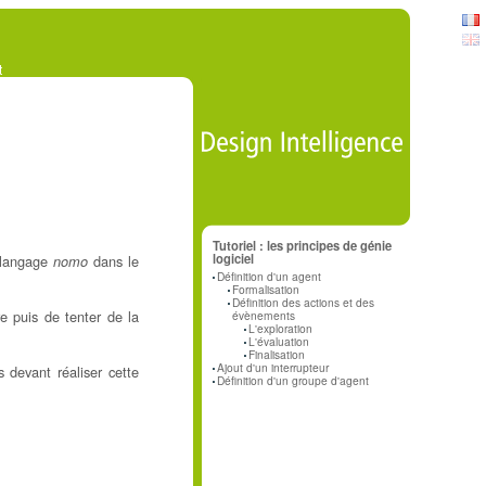
t
Tutoriel : les principes de génie
logiciel
u langage
dans le
nomo
Définition d'un agent
Formalisation
Définition des actions et des
e puis de tenter de la
évènements
L'exploration
L'évaluation
Finalisation
Ajout d'un interrupteur
 devant réaliser cette
Définition d'un groupe d'agent