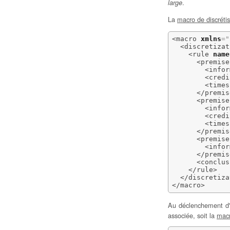
.
large
La
macro de discrétis
<macro
xmlns
=
"
<discretizat
<rule
name
<premise
<infor
<credi
<times
</premis
<premise
<infor
<credi
<times
</premis
<premise
<infor
</premis
<conclus
</rule
>
</discretiza
</macro
>
Au déclenchement d'
associée, soit la
macr