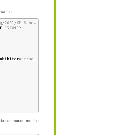
vante :
/XMLSchema-instance"
active
=
"true"
name
=
"random"
s
r
=
"true"
>
nhibitor
=
"true"
>
e de commande motrice