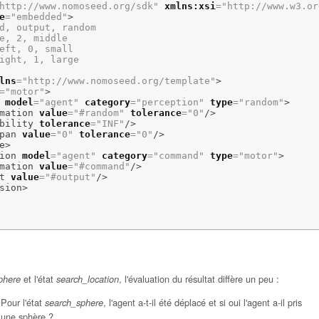
http://www.nomoseed.org/sdk"
xmlns:xsi
=
"http://www.w3.org/2001
e
=
"embedded"
>
d, output, random

e, 2, middle

eft, 0, small

ight, 1, large

lns
=
"http://www.nomoseed.org/template"
>
=
"motor"
>
model
=
"agent"
category
=
"perception"
type
=
"random"
>
mation
value
=
"#random"
tolerance
=
"0"
/>
bility
tolerance
=
"INF"
/>
pan
value
=
"0"
tolerance
=
"0"
/>
e
>
ion
model
=
"agent"
category
=
"command"
type
=
"motor"
>
mation
value
=
"#command"
/>
t
value
=
"#output"
/>
sion
>
et l'état
, l'évaluation du résultat diffère un peu :
phere
search_location
Pour l'état
, l'agent a-t-il été déplacé et si oui l'agent a-il pris
search_sphere
une sphère ?