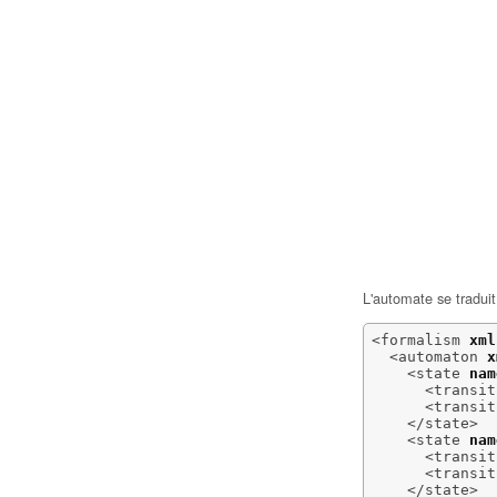
L'automate se tradui
<formalism
xml
<automaton
x
<state
nam
<transit
<transit
</state
>
<state
nam
<transit
<transit
</state
>