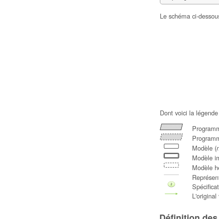
Le schéma ci-dessous 
Dont voici la légende
Programm
Programm
Modèle (
Modèle im
Modèle hé
Représent
Spécifica
L'original
Définition de