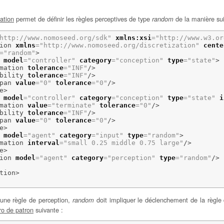
ation
permet de définir les règles perceptives de type
de la manière sui
random
http://www.nomoseed.org/sdk"
xmlns:xsi
=
"http://www.w3.org/2001
ion
xmlns
=
"http://www.nomoseed.org/discretization"
cente
=
"random"
>
model
=
"controller"
category
=
"conception"
type
=
"state"
>
mation
tolerance
=
"INF"
/>
bility
tolerance
=
"INF"
/>
pan
value
=
"0"
tolerance
=
"0"
/>
e
>
model
=
"controller"
category
=
"conception"
type
=
"state"
i
mation
value
=
"terminate"
tolerance
=
"0"
/>
bility
tolerance
=
"INF"
/>
pan
value
=
"0"
tolerance
=
"0"
/>
e
>
model
=
"agent"
category
=
"input"
type
=
"random"
>
mation
interval
=
"small 0.25 middle 0.75 large"
/>
e
>
ion
model
=
"agent"
category
=
"perception"
type
=
"random"
/>
tion
>
une règle de perception,
doit impliquer le déclenchement de la règl
random
o de patron
suivante :