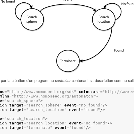
t par la création d'un programme
contenant sa description comme suit
controller
ns
=
"http://www.nomoseed.org/sdk"
xmlns:xsi
=
"http://www.w3.org/2
mlns
=
"http://www.nomoseed.org/automaton"
>
e
=
"search_sphere"
>
ion
target
=
"search_sphere"
event
=
"no_found"
/>
ion
target
=
"search_location"
event
=
"found"
/>
e
=
"search_location"
>
ion
target
=
"search_location"
event
=
"no_found"
/>
ion
target
=
"terminate"
event
=
"found"
/>