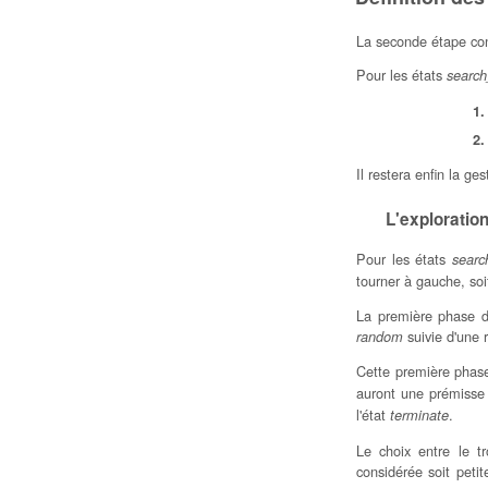
La seconde étape con
Pour les états
search
Il restera enfin la ges
L'exploratio
Pour les états
searc
tourner à gauche, soit
La première phase d
suivie d'une
random
Cette première phase 
auront une prémiss
l'état
.
terminate
Le choix entre le t
considérée soit peti