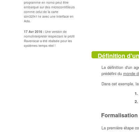
programme en nomo peut être
embarqué sur des microcontrôleurs
comme celui de la carte
stm32f411e avec une interface en
Ada.
17 Avr 2016 :
Une version de
nomoInterpreter respectant le profil
Ravenscar a été réalisée pour les
systèmes temps réel !
Définition d'u
La définition d'un 
prédéfini du
monde de
Dans cet exemple, la 
Formalisation
La première étape co