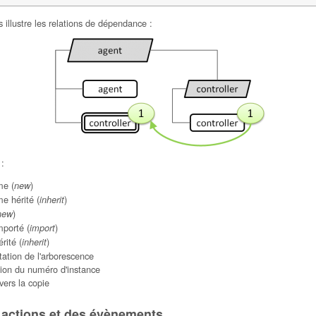
illustre les relations de dépendance :
 :
e (
)
new
e hérité (
)
inherit
)
new
porté (
)
import
rité (
)
inherit
ation de l'arborescence
tion du numéro d'instance
 vers la copie
s actions et des évènements