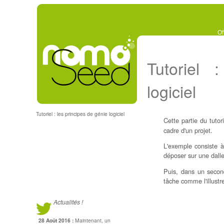
Of
Tutoriel 
logiciel
Tutoriel : les principes de génie logiciel
Cette partie du tutor
cadre d'un projet.
L'exemple consiste à
déposer sur une dall
Puis, dans un second
tâche comme l'illustr
Actualités !
28 Août 2016 :
Maintenant, un