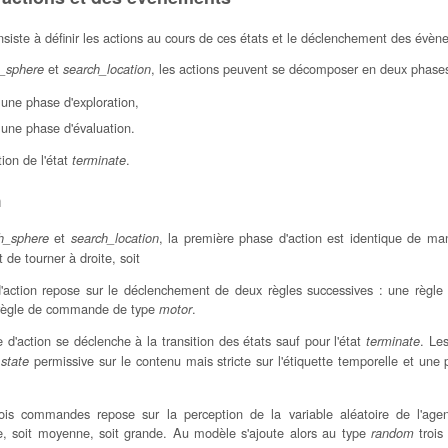
siste à définir les actions au cours de ces états et le déclenchement des évèn
et
, les actions peuvent se décomposer en deux phases
_sphere
search_location
une phase d'exploration,
une phase d'évaluation.
tion de l'état
.
terminate
n
et
, la première phase d'action est identique de man
h_sphere
search_location
 de tourner à droite, soit
'action repose sur le déclenchement de deux règles successives : une règle
 règle de commande de type
.
motor
d'action se déclenche à la transition des états sauf pour l'état
. Le
terminate
e
permissive sur le contenu mais stricte sur l'étiquette temporelle et une p
state
rois commandes repose sur la perception de la variable aléatoire de l'agen
te, soit moyenne, soit grande. Au modèle s'ajoute alors au type
trois
random