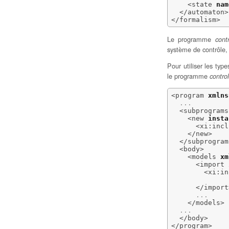
<state
nam
</automaton
>
</formalism
>
Le programme
contr
système de contrôle,
Pour utiliser les typ
le programme
control
<program
xmlns

  ...

<subprograms
<new
insta
<xi:incl
</new
>
</subprogram
<body
>
<models
xm
<import
<xi:in
              
</import
      ...

</models
>
  ...

</body
>
</program
>