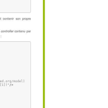
 contenir son propre
e
contenu par
controller
 :
ed.org/model)
[1])"
/>