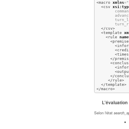
<macro
xmlns
=
"
<csv
xsi:typ
        comman
        advanc
        turn_l
        turn_r
</csv
>
<template
xm
<rule
name
<premise
<infor
<credi
<times
</premis
<conclus
<infor
<outpu
</conclu
</rule
>
</template
>
</macro
>
L'évaluation
Selon l'état
search_s