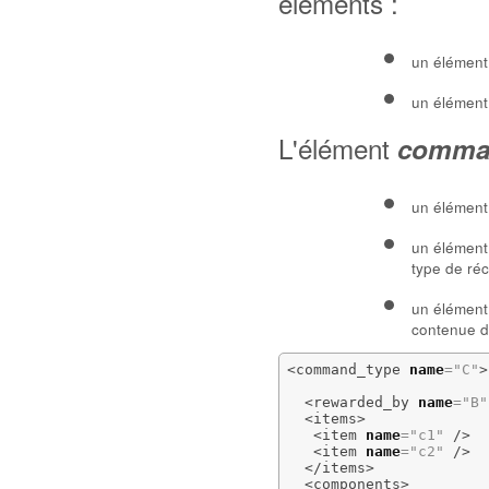
éléments :
un élémen
un élémen
L'élément
comma
un élémen
un élémen
type de ré
un élémen
contenue d
<command_type
name
=
"C"
>
<rewarded_by
name
=
"B"
<items
>
<item
name
=
"c1"
/>
<item
name
=
"c2"
/>
</items
>
<components
>