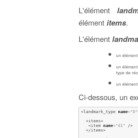
L'élément
landm
élément
.
items
L'élément
landma
un élémen
un élémen
type de ré
un élémen
Ci-dessous, un ex
<landmark_type
name
=
"D"
<items
>
<item
name
=
"d1"
/>
</items
>