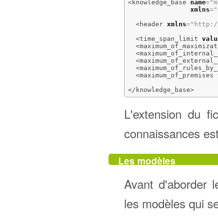
<knowledge_base
name
=
"m
xmlns
=
"
<header
xmlns
=
"http:/
<time_span_limit
valu
<maximum_of_maximizat
<maximum_of_internal_
<maximum_of_external_
<maximum_of_rules_by_
<maximum_of_premises
</knowledge_base
>
L'extension du f
connaissances est
Les modèles
Avant d'aborder l
les modèles qui s