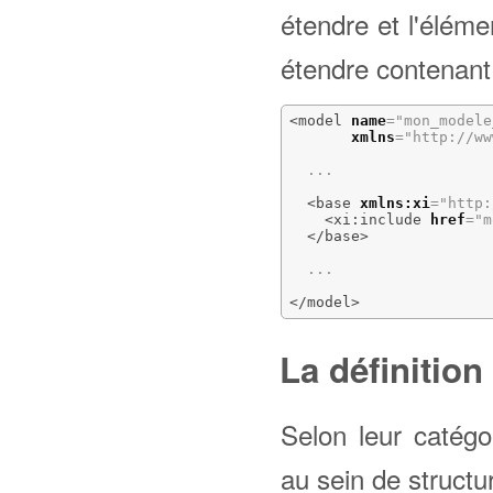
étendre et l'élém
étendre contenant
<model
name
=
"mon_modele
xmlns
=
"http://ww
  ... 

<base
xmlns:xi
=
"http:
<xi:include
href
=
"m
</base
>
  ... 

</model
>
La définition
Selon leur catégo
au sein de structu