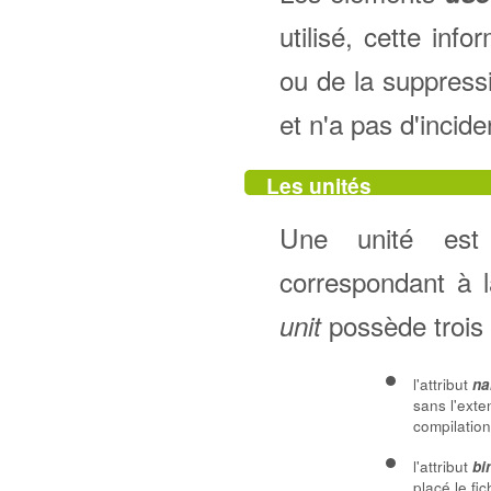
utilisé, cette in
ou de la suppres
et n'a pas d'incide
Les unités
Une unité est
correspondant à 
possède trois a
unit
l'attribut
n
sans l'exte
compilation
l'attribut
bi
placé le fi