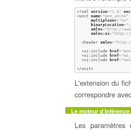
<?xml
version
=
"1.0"
enc
<unit
name
=
"mon_unite"
multiplexer
=
"no"
binaryLocation
=
"/
xmlns
=
"http://www
xmlns:xi
=
"http://
<header
xmlns
=
"http:/
<xi:include
href
=
"mon
<xi:include
href
=
"ma_
<xi:include
href
=
"mon
</unit
>
L'extension du fich
correspondre avec 
Le moteur d'inférence
Les paramètres