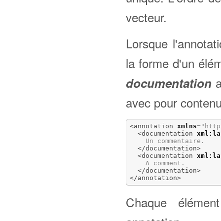
vecteur.
Lorsque l'annotat
la forme d'un él
a
documentation
avec pour contenu
<annotation
xmlns
=
"http
<documentation
xml:la
    Un commentaire.

</documentation
>
<documentation
xml:la
    A comment.

</documentation
>
</annotation
>
Chaque éléme