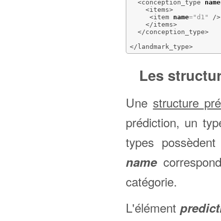
<conception_type
name
<items
>
<item
name
=
"d1"
/>
</items
>
</conception_type
>
</landmark_type
>
Les structu
Une
structure pré
prédiction, un ty
types possèdent 
correspond
name
catégorie.
L'élément
predict