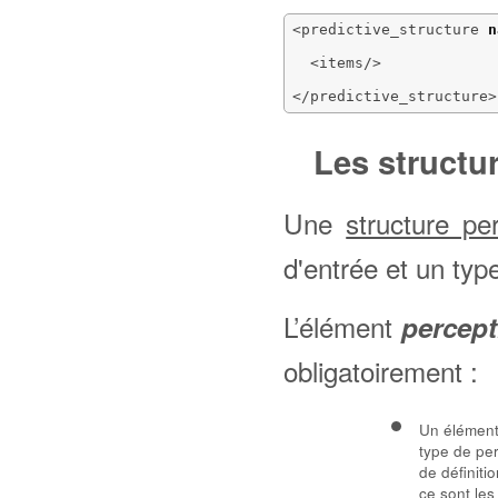
<predictive_structure
n
<items
/>
</predictive_structure
>
Les structu
Une
structure pe
d'entrée et un typ
L’élément
percept
obligatoirement :
Un élémen
type de pe
de définiti
ce sont les