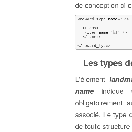
de conception ci-d
<reward_type
name
=
"B"
>
<items
>
<item
name
=
"b1"
/>
</items
>
</reward_type
>
Les types 
L'élément
landm
indique 
name
obligatoirement 
associé. Le type 
de toute structure 