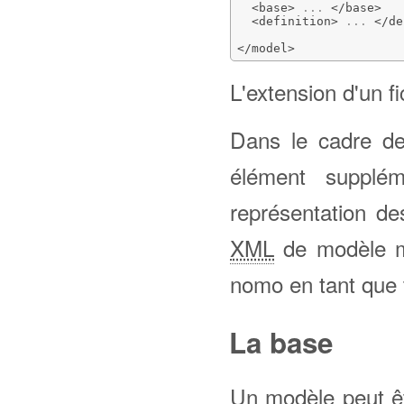
<base
>
 ... 
</base
>
<definition
>
 ... 
</de
</model
>
L'extension d'un f
Dans le cadre de 
élément supplém
représentation de
XML
de modèle ma
nomo en tant que t
La base
Un modèle peut êt