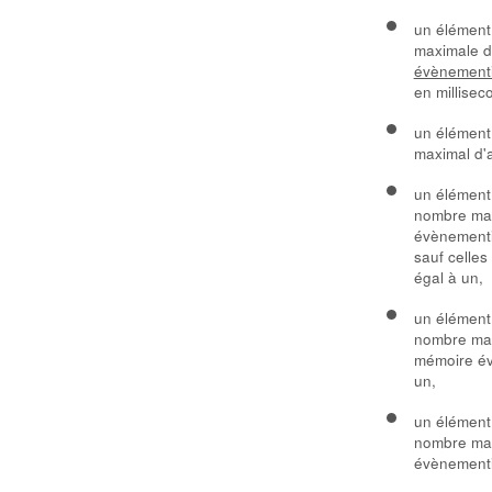
un élémen
maximale d
évènementi
en millisec
un élémen
maximal d'a
un élémen
nombre max
évènementie
sauf celles
égal à un,
un élémen
nombre max
mémoire év
un,
un élémen
nombre max
évènementie