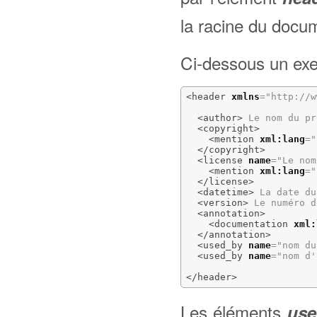
la racine du doc
Ci-dessous un exe
<header
xmlns
=
"http://w
<author
>
 Le nom du pr
<copyright
>
<mention
xml:lang
=
"
</copyright
>
<license
name
=
"Le nom
<mention
xml:lang
=
"
</license
>
<datetime
>
 La date du
<version
>
 Le numéro d
<annotation
>
<documentation
xml:
</annotation
>
<used_by
name
=
"nom du
<used_by
name
=
"nom d'
</header
>
Les éléments
use