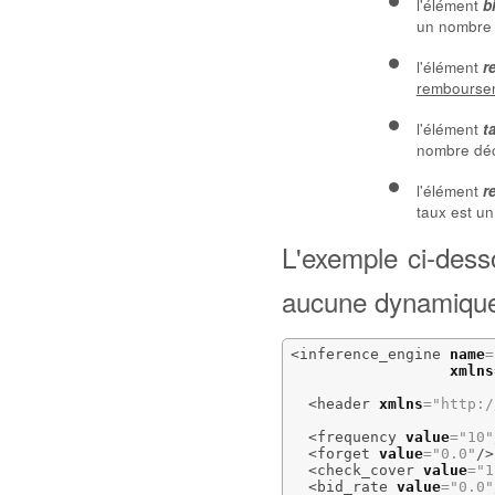
l'élément
b
un nombre d
l'élément
r
rembourse
l'élément
t
nombre déci
l'élément
r
taux est un
L'exemple ci-dess
aucune dynamique
<inference_engine
name
=
xmlns
<header
xmlns
=
"http:/
<frequency
value
=
"10"
<forget
value
=
"0.0"
/>
<check_cover
value
=
"1
<bid_rate
value
=
"0.0"