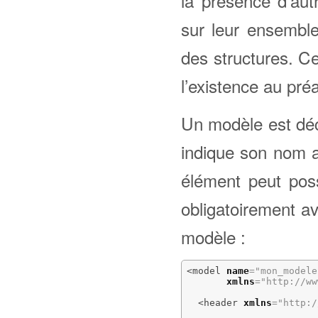
la présence d’aut
sur leur ensemble
des structures. C
l’existence au pré
Un modèle est dé
indique son nom a
élément peut poss
obligatoirement a
modèle :
<model
name
=
"mon_modele
xmlns
=
"http://ww
<header
xmlns
=
"http:/