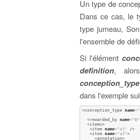
Un type de concepti
Dans ce cas, le t
type jumeau, Son 
l'ensemble de défin
Si l'élément
conc
, alor
definition
conception_type
dans l'exemple sui
<conception_type
name
=
"
<rewarded_by
name
=
"B"
<items
>
<item
name
=
"a1"
/>
<item
name
=
"a2"
>
<annotation
>