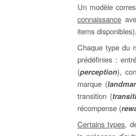
Un modèle corres
connaissance
avec
items disponibles)
Chaque type du m
prédéfinies : entr
(
), co
perception
marque (
landma
transition (
transit
récompense (
rew
Certains types
, d