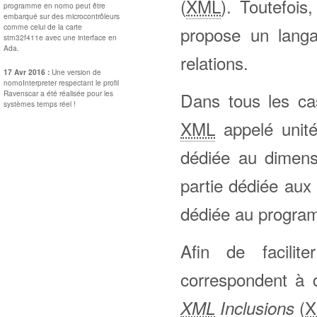
(
XML
). Toutefoi
programme en nomo peut être
embarqué sur des microcontrôleurs
comme celui de la carte
propose un langa
stm32f411e avec une interface en
Ada.
relations.
17 Avr 2016 :
Une version de
nomoInterpreter respectant le profil
Ravenscar a été réalisée pour les
Dans tous les ca
systèmes temps réel !
XML
appelé unité.
dédiée au dimens
partie dédiée aux
dédiée au progra
Afin de facilite
correspondent à 
(
X
XML
Inclusions