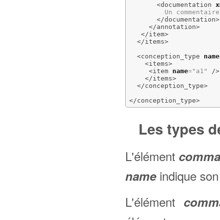
<documentation
x
         Un commentaire.
</documentation
>
</annotation
>
</item
>
</items
>
<conception_type
name
<items
>
<item
name
=
"a1"
/>
</items
>
</conception_type
>
</conception_type
>
Les types 
L'élément
comma
indique son
name
L'élément
comma