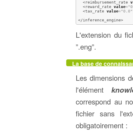
<reimbursement_rate
v
<reward_rate
value
=
"0
<tax_rate
value
=
"0.0"
</inference_engine
>
L'extension du fi
”.eng”.
La base de connaiss
Les dimensions d
l'élément
knowl
correspond au no
fichier sans l'e
obligatoirement :