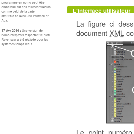
programme en nomo peut être
embarqué sur des microcontrôleurs
L'interface utilisateur
comme celui de la carte
stm32f411e avec une interface en
Ada.
La figure ci desso
document
XML
co
17 Avr 2016 :
Une version de
nomoInterpreter respectant le profil
Ravenscar a été réalisée pour les
systèmes temps réel !
Le point numéro 