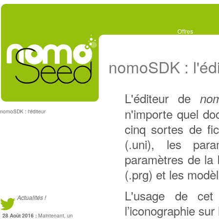
Offres
nomoSDK : l'édi
L'éditeur de
no
n'importe quel d
nomoSDK : l'éditeur
cinq sortes de fi
(.uni), les par
paramètres de la
(.prg) et les modè
L'usage de cet é
Actualités !
l’iconographie sur 
28 Août 2016 :
Maintenant, un