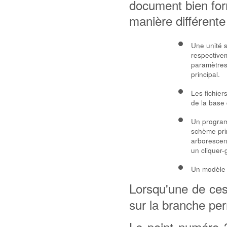
document bien for
manière différente
Une unité 
respective
paramètres
principal.
Les fichier
de la base
Un program
schème prin
arborescenc
un cliquer-g
Un modèle d
Lorsqu'une de ce
sur la branche perm
Le point numéro 3