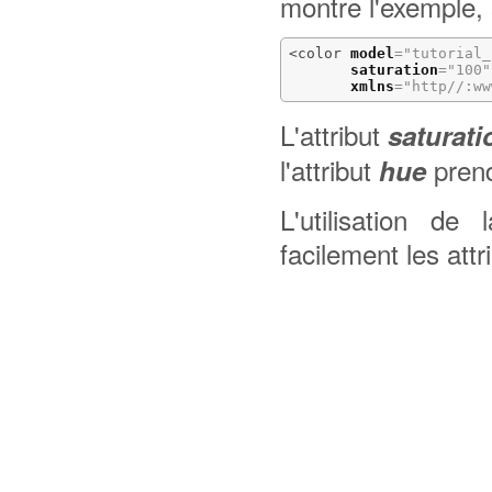
montre l'exemple, 
<color
model
=
"tutorial_
saturation
=
"100"
xmlns
=
"http//:ww
L'attribut
saturati
l'attribut
prend
hue
L'utilisation de
facilement les att