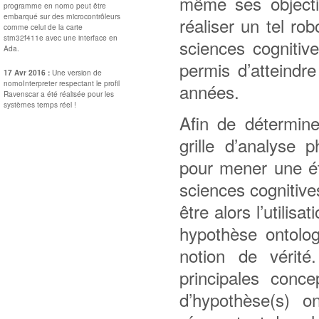
même ses objectif
programme en nomo peut être
embarqué sur des microcontrôleurs
réaliser un tel r
comme celui de la carte
stm32f411e avec une interface en
sciences cognitiv
Ada.
permis d’atteindr
17 Avr 2016 :
Une version de
nomoInterpreter respectant le profil
années.
Ravenscar a été réalisée pour les
systèmes temps réel !
Afin de détermine
grille d’analyse 
pour mener une ét
sciences cognitiv
être alors l’utilis
hypothèse ontologi
notion de vérité
principales conce
d’hypothèse(s) o