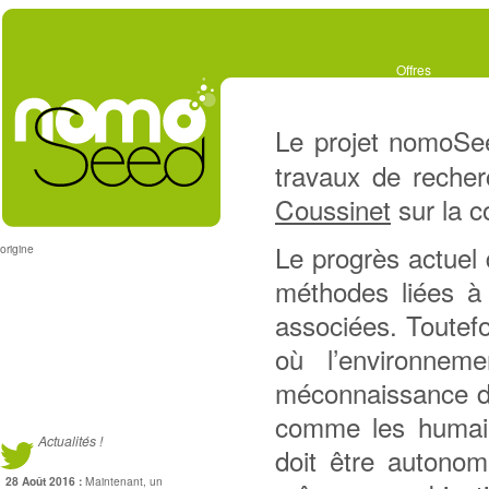
Offres
Le projet nomoSee
travaux de reche
Coussinet
sur la co
Le progrès actuel
origine
méthodes liées à 
associées. Toutefo
où l’environnem
méconnaissance du
comme les humain
Actualités !
doit être autonom
28 Août 2016 :
Maintenant, un