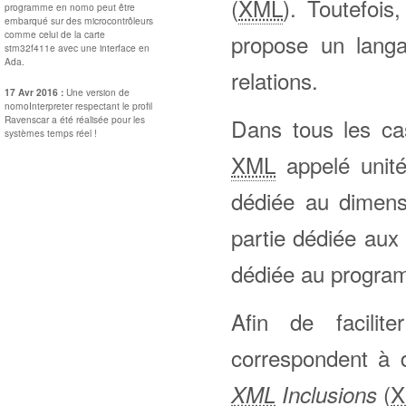
(
XML
). Toutefoi
programme en nomo peut être
embarqué sur des microcontrôleurs
comme celui de la carte
propose un langa
stm32f411e avec une interface en
Ada.
relations.
17 Avr 2016 :
Une version de
nomoInterpreter respectant le profil
Ravenscar a été réalisée pour les
Dans tous les ca
systèmes temps réel !
XML
appelé unité.
dédiée au dimens
partie dédiée aux
dédiée au progra
Afin de facilite
correspondent à 
(
X
XML
Inclusions