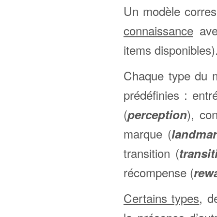
Un modèle corres
connaissance
avec
items disponibles)
Chaque type du m
prédéfinies : entr
(
), co
perception
marque (
landma
transition (
transit
récompense (
rew
Certains types
, d