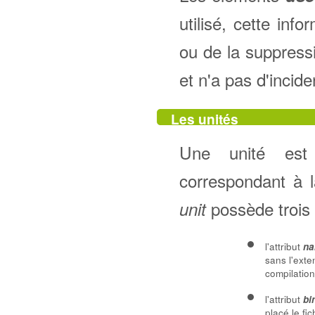
utilisé, cette in
ou de la suppres
et n'a pas d'incide
Les unités
Une unité est
correspondant à 
possède trois a
unit
l'attribut
n
sans l'exte
compilation
l'attribut
bi
placé le fi