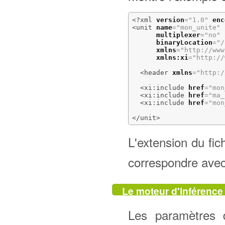
<?xml
version
=
"1.0"
enc
<unit
name
=
"mon_unite"
multiplexer
=
"no"
binaryLocation
=
"/
xmlns
=
"http://www
xmlns:xi
=
"http://
<header
xmlns
=
"http:/
<xi:include
href
=
"mon
<xi:include
href
=
"ma_
<xi:include
href
=
"mon
</unit
>
L'extension du fich
correspondre avec 
Le moteur d'inférence
Les paramètres