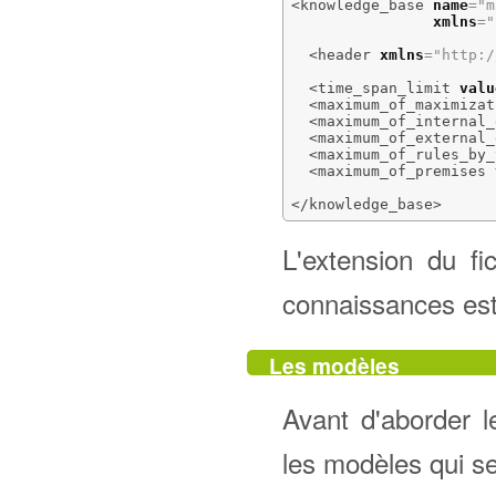
<knowledge_base
name
=
"m
xmlns
=
"
<header
xmlns
=
"http:/
<time_span_limit
valu
<maximum_of_maximizat
<maximum_of_internal_
<maximum_of_external_
<maximum_of_rules_by_
<maximum_of_premises
</knowledge_base
>
L'extension du f
connaissances est
Les modèles
Avant d'aborder l
les modèles qui s