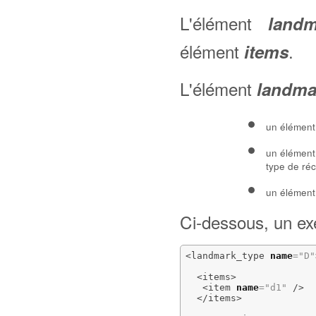
L'élément
landm
élément
.
items
L'élément
landma
un élémen
un élémen
type de ré
un élémen
Ci-dessous, un ex
<landmark_type
name
=
"D"
<items
>
<item
name
=
"d1"
/>
</items
>