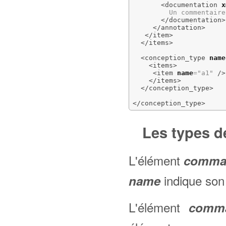
<documentation
x
         Un commentaire.
</documentation
>
</annotation
>
</item
>
</items
>
<conception_type
name
<items
>
<item
name
=
"a1"
/>
</items
>
</conception_type
>
</conception_type
>
Les types 
L'élément
comma
indique son
name
L'élément
comma