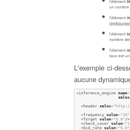
l'élément
b
un nombre d
l'élément
r
rembourse
l'élément
t
nombre déci
l'élément
r
taux est un
L'exemple ci-dess
aucune dynamique
<inference_engine
name
=
xmlns
<header
xmlns
=
"http:/
<frequency
value
=
"10"
<forget
value
=
"0.0"
/>
<check_cover
value
=
"1
<bid_rate
value
=
"0.0"