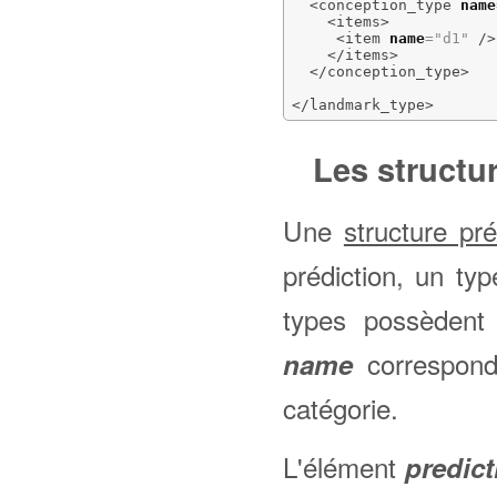
<conception_type
name
<items
>
<item
name
=
"d1"
/>
</items
>
</conception_type
>
</landmark_type
>
Les structu
Une
structure pré
prédiction, un ty
types possèdent 
correspond
name
catégorie.
L'élément
predict