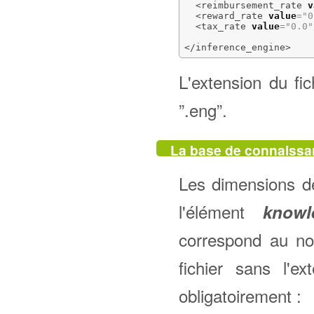
<reimbursement_rate
v
<reward_rate
value
=
"0
<tax_rate
value
=
"0.0"
</inference_engine
>
L'extension du fi
”.eng”.
La base de connaiss
Les dimensions d
l'élément
knowl
correspond au no
fichier sans l'e
obligatoirement :