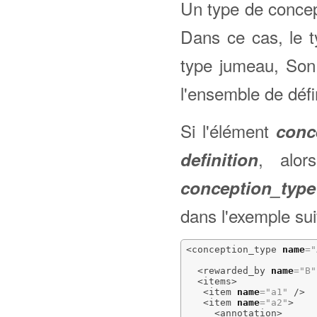
Un type de concepti
Dans ce cas, le t
type jumeau, Son 
l'ensemble de défin
Si l'élément
conc
, alor
definition
conception_type
dans l'exemple sui
<conception_type
name
=
"
<rewarded_by
name
=
"B"
<items
>
<item
name
=
"a1"
/>
<item
name
=
"a2"
>
<annotation
>