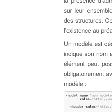
la présence d’aut
sur leur ensemble
des structures. C
l’existence au pré
Un modèle est dé
indique son nom a
élément peut poss
obligatoirement a
modèle :
<model
name
=
"mon_modele
xmlns
=
"http://ww
<header
xmlns
=
"http:/