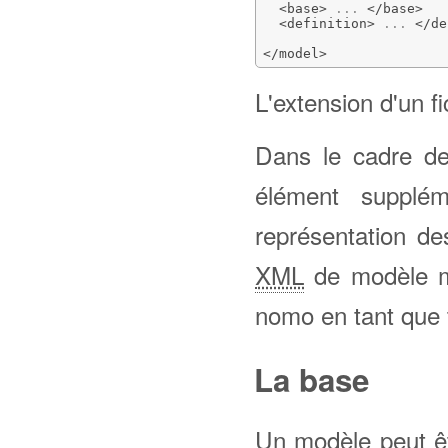
<base
>
 ... 
</base
>
<definition
>
 ... 
</de
</model
>
L'extension d'un f
Dans le cadre de 
élément supplém
représentation de
XML
de modèle ma
nomo en tant que t
La base
Un modèle peut êt