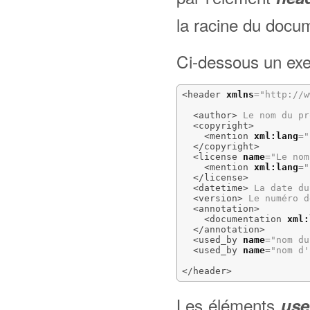
la racine du doc
Ci-dessous un exe
<header
xmlns
=
"http://w
<author
>
 Le nom du pr
<copyright
>
<mention
xml:lang
=
"
</copyright
>
<license
name
=
"Le nom
<mention
xml:lang
=
"
</license
>
<datetime
>
 La date du
<version
>
 Le numéro d
<annotation
>
<documentation
xml:
</annotation
>
<used_by
name
=
"nom du
<used_by
name
=
"nom d'
</header
>
Les éléments
use