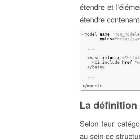
étendre et l'élém
étendre contenant
<model
name
=
"mon_modele
xmlns
=
"http://ww
  ... 

<base
xmlns:xi
=
"http:
<xi:include
href
=
"m
</base
>
  ... 

</model
>
La définition
Selon leur catégo
au sein de structu