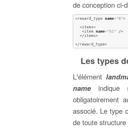
de conception ci-d
<reward_type
name
=
"B"
>
<items
>
<item
name
=
"b1"
/>
</items
>
</reward_type
>
Les types 
L'élément
landm
indique 
name
obligatoirement 
associé. Le type 
de toute structure 