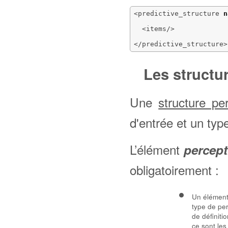
<predictive_structure
n
<items
/>
</predictive_structure
>
Les structu
Une
structure pe
d'entrée et un typ
L’élément
percept
obligatoirement :
Un élémen
type de pe
de définiti
ce sont les