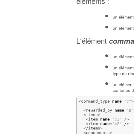
éléments :
un élémen
un élémen
L'élément
comma
un élémen
un élémen
type de ré
un élémen
contenue d
<command_type
name
=
"C"
>
<rewarded_by
name
=
"B"
<items
>
<item
name
=
"c1"
/>
<item
name
=
"c2"
/>
</items
>
<components
>