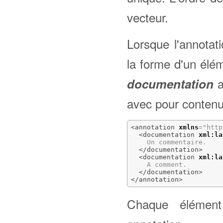
vecteur.
Lorsque l'annotat
la forme d'un él
a
documentation
avec pour contenu
<annotation
xmlns
=
"http
<documentation
xml:la
    Un commentaire.

</documentation
>
<documentation
xml:la
    A comment.

</documentation
>
</annotation
>
Chaque éléme