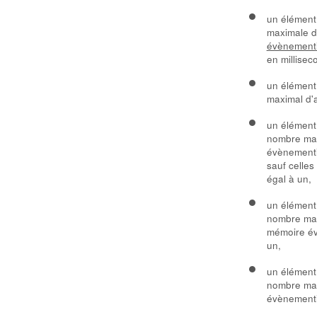
un élémen
maximale d
évènementi
en millisec
un élémen
maximal d'a
un élémen
nombre max
évènementie
sauf celles
égal à un,
un élémen
nombre max
mémoire év
un,
un élémen
nombre max
évènementie