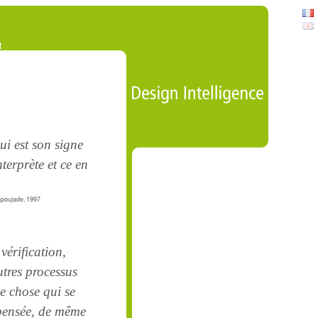
t
ui est son signe
terprète et ce en
Lapoujade, 1997
vérification,
tres processus
ne chose qui se
 pensée, de même