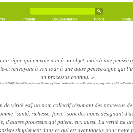
fres
Produits
Documentation
Tutoriel
contac
t un signe qui renvoie non à un objet, mais à une pensée q
lle-ci renvoyant à son tour à une autre pensée-signe qui l’in
un processus continu. »
irce [5.284] Collected Paper, Harvard University Press cité dans W. James Empirisme et pragmatisme p.35 de David 
n de vérité est] un nom collectif résumant des processus de 
mme "santé, richesse, force" sont des noms désignant d'au
vie, d'autres processus qui paient, eux aussi. La vérité est u
 consiste simplement dans ce qui est avantageux pour notre