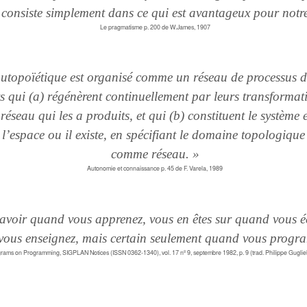
e consiste simplement dans ce qui est avantageux pour notr
Le pragmatisme p. 200 de W.James, 1907
utopoïétique est organisé comme un réseau de processus d
 qui (a) régénèrent continuellement par leurs transformati
 réseau qui les a produits, et qui (b) constituent le système 
l’espace ou il existe, en spécifiant le domaine topologique 
comme réseau. »
Autonomie et connaissance p. 45 de F. Varela, 1989
savoir quand vous apprenez, vous en êtes sur quand vous é
ous enseignez, mais certain seulement quand vous progr
igrams on Programming, SIGPLAN Notices (ISSN 0362-1340), vol. 17 nº 9, septembre 1982, p. 9 (trad. Philippe Guglie