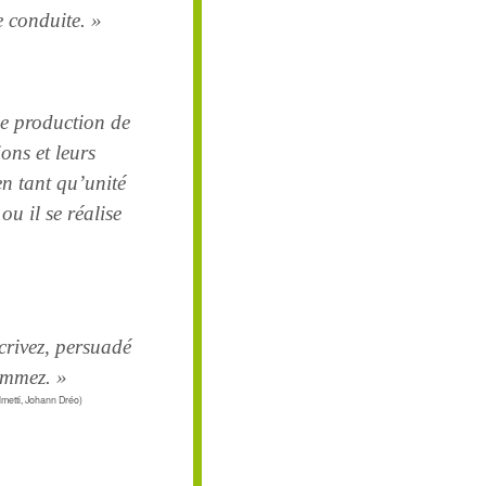
e conduite. »
e production de
ons et leurs
en tant qu’unité
ou il se réalise
crivez, persuadé
ammez. »
lmetti, Johann Dréo)