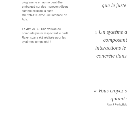
programme en nomo peut être
que le just
embarqué sur des microcontrôleurs
comme celui de la carte
stm32f411e avec une interface en
Ada.
17 Avr 2016 :
Une version de
« Un système a
nomoInterpreter respectant le profil
Ravenscar a été réalisée pour les
composants
systèmes temps réel !
interactions le
concrète dans 
« Vous croyez 
quand v
Alan J. Perlis, Ep