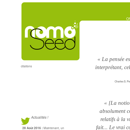
Of
« La pensée es
citations
interprétant, ce
Charles S. Pe
« [La notio
absolument co
Actualités !
relatifs à la 
fait... Le vrai
28 Août 2016 :
Maintenant, un