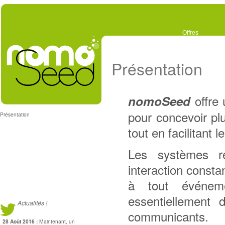
Offres
Présentation
offre
nomoSeed
pour concevoir pl
Présentation
tout en facilitant l
Les systèmes r
interaction consta
à tout événem
essentiellement
Actualités !
communicants.
28 Août 2016 :
Maintenant, un