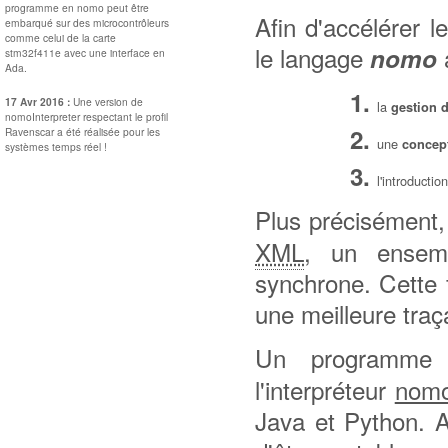
programme en nomo peut être
Afin d'accélérer 
embarqué sur des microcontrôleurs
comme celui de la carte
le langage
a
nomo
stm32f411e avec une interface en
Ada.
17 Avr 2016 :
Une version de
la
gestion 
nomoInterpreter respectant le profil
Ravenscar a été réalisée pour les
une
concept
systèmes temps réel !
l'introductio
Plus précisément,
XML
, un ensemb
synchrone. Cette fo
une meilleure traça
Un programm
l'interpréteur
nomo
Java et Python. 